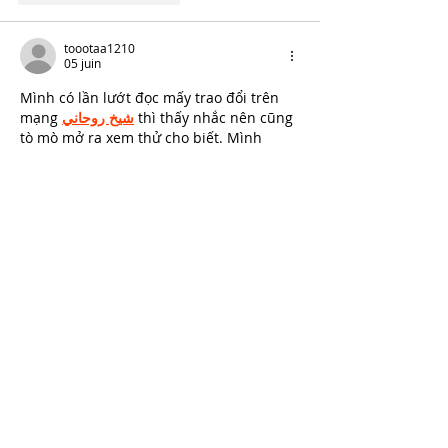
toootaa1210
05 juin
Mình có lần lướt đọc mấy trao đổi trên 
mạng 
شيخ روحاني
 thì thấy nhắc nên cũng 
tò mò mở ra xem thử cho biết. Mình 
không tìm hiểu sâu 
جلب الحبيب
 chỉ xem 
qua trong thời gian ngắn để quan sát bố 
cục 
جلب الحبيب
 cách sắp xếp 
شيخ 
روحاني
 các mục và trình bày nội 
شيخ 
روحاني
 dung tổng thể. Cảm giác là các 
phần được trình bày khá gọn, các 
Berlinintim
 mục rõ ràng nên đọc lướt 
cũng không bị rối 
Berlinintim
 với…
Afficher plus
J'aime
Répondre
Craft Aura
27 avr.